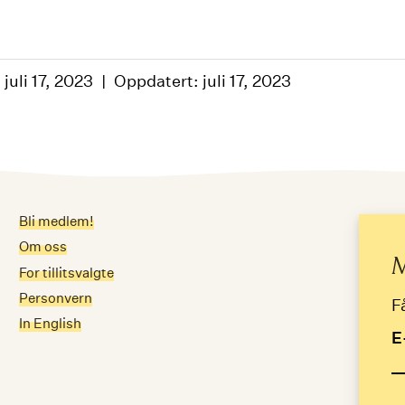
 juli 17, 2023
Oppdatert: juli 17, 2023
Bli medlem!
Me
Om oss
E-
M
For tillitsvalgte
Personvern
F
In English
E