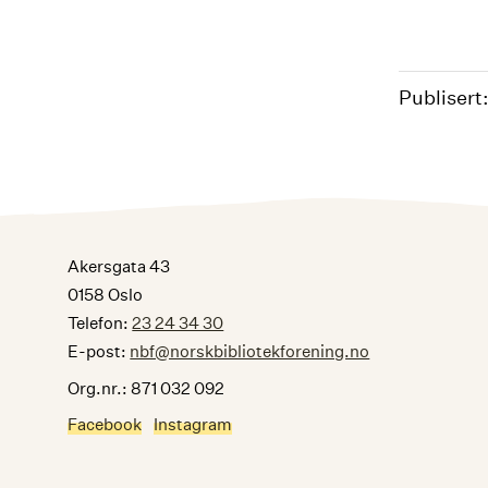
Publisert:
Akersgata 43
0158 Oslo
Telefon:
23 24 34 30
E-post:
nbf@norskbibliotekforening.no
Org.nr.: 871 032 092
Facebook
Instagram