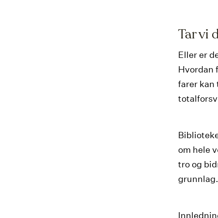
Tar vi 
Eller er 
Hvordan f
farer kan
totalfors
Biblioteke
om hele ve
tro og bid
grunnlag.
Innlednin