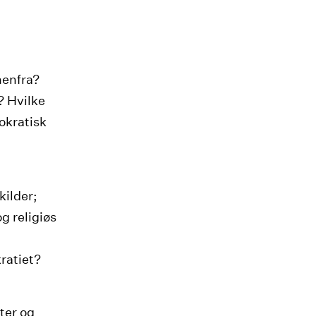
nenfra?
? Hvilke
okratisk
kilder;
g religiøs
ratiet?
ter og