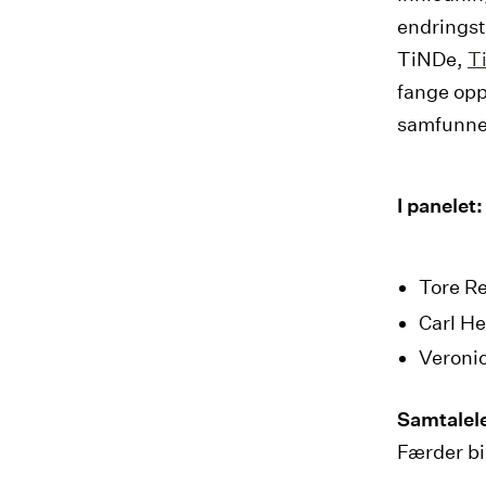
endringst
TiNDe,
T
fange opp
samfunnet
I panelet:
Tore Re
Carl He
Veronic
Samtalel
Færder bi