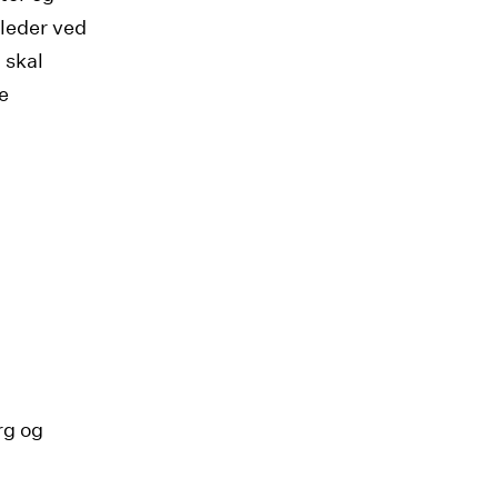
leder ved
 skal
e
rg og