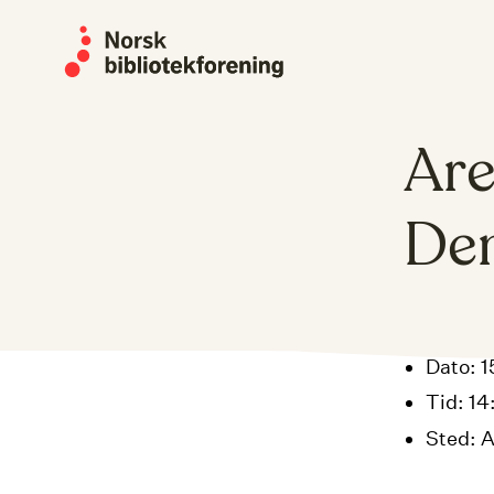
Skip
to
content
Are
Dem
Dato: 1
Tid: 1
Sted: A